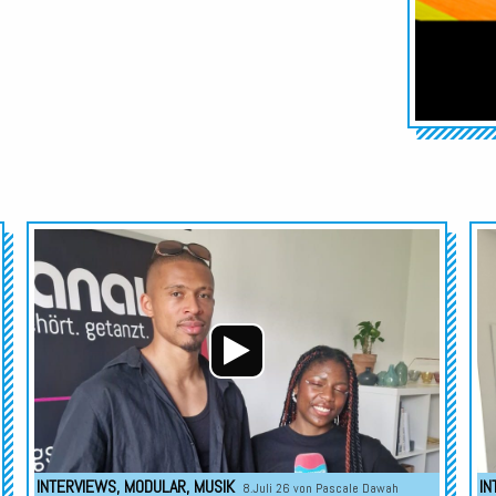
Audio-
Audio-
Player
Player
INTERVIEWS
,
MODULAR
,
MUSIK
IN
8.Juli 26 von
Pascale Dawah