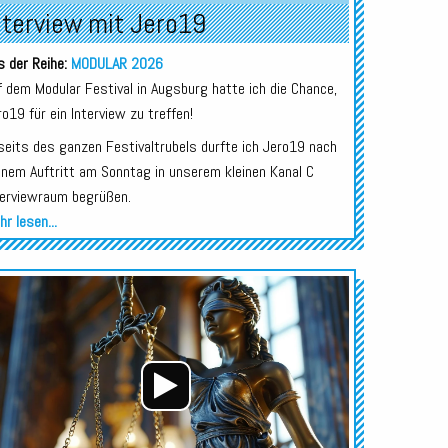
nterview mit Jero19
s der Reihe:
MODULAR 2026
f dem Modular Festival in Augsburg hatte ich die Chance,
ro19 für ein Interview zu treffen!
seits des ganzen Festivaltrubels durfte ich Jero19 nach
inem Auftritt am Sonntag in unserem kleinen Kanal C
terviewraum begrüßen.
r lesen...
Audio-
Player