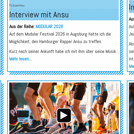
I
Tchuenteu
Interview mit Ansu
Au
Aus der Reihe:
MODULAR 2026
Au
Auf dem Modular Festival 2026 in Augsburg hatte ich die
Je
Möglichkeit, den Hamburger Rapper Ansu zu treffen.
Ab
Kurz nach seiner Ankunft habe ich mit ihm über seine Musik...
se
Mehr lesen...
In
Meh
Audio-
Audio-
Player
Player