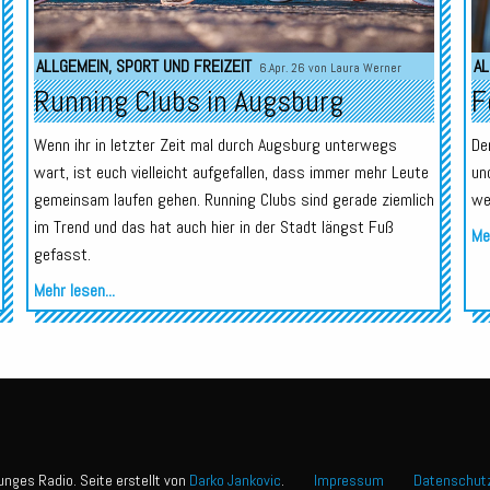
ALLGEMEIN
,
SPORT UND FREIZEIT
AL
6.Apr. 26 von
Laura Werner
Running Clubs in Augsburg
F
Wenn ihr in letzter Zeit mal durch Augsburg unterwegs
De
wart, ist euch vielleicht aufgefallen, dass immer mehr Leute
un
gemeinsam laufen gehen. Running Clubs sind gerade ziemlich
we
im Trend und das hat auch hier in der Stadt längst Fuß
Meh
gefasst.
Mehr lesen...
nges Radio. Seite erstellt von
Darko Jankovic
.
Impressum
Datenschut