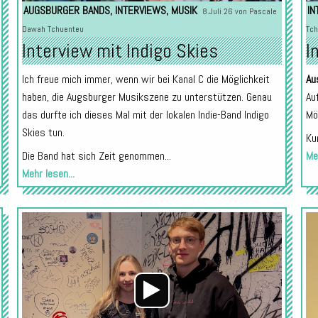
AUGSBURGER BANDS
,
INTERVIEWS
,
MUSIK
IN
8.Juli 26 von
Pascale
Dawah Tchuenteu
Tch
Interview mit Indigo Skies
I
Ich freue mich immer, wenn wir bei Kanal C die Möglichkeit
Au
haben, die Augsburger Musikszene zu unterstützen. Genau
Au
das durfte ich dieses Mal mit der lokalen Indie-Band Indigo
Mö
Skies tun.
Ku
Die Band hat sich Zeit genommen...
Meh
Mehr lesen...
Audio-
Audio-
Player
Player