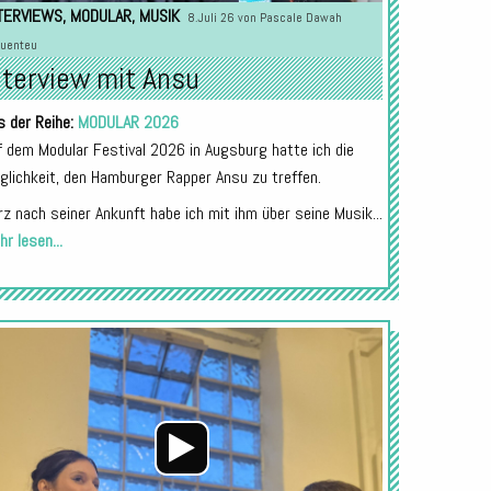
TERVIEWS
,
MODULAR
,
MUSIK
8.Juli 26 von
Pascale Dawah
uenteu
nterview mit Ansu
s der Reihe:
MODULAR 2026
f dem Modular Festival 2026 in Augsburg hatte ich die
glichkeit, den Hamburger Rapper Ansu zu treffen.
rz nach seiner Ankunft habe ich mit ihm über seine Musik...
r lesen...
Audio-
Player