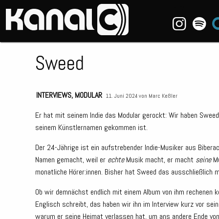
~_^/
Sweed
INTERVIEWS
,
MODULAR
11. Juni 2024 von
Marc Keßler
Er hat mit seinem Indie das Modular gerockt: Wir haben Sweed
seinem Künstlernamen gekommen ist.
Der 24-Jährige ist ein aufstrebender Indie-Musiker aus Biberac
Namen gemacht, weil er
echte
Musik macht, er macht
seine
Mu
monatliche Hörer:innen. Bisher hat Sweed das ausschließlich mi
Ob wir demnächst endlich mit einem Album von ihm rechenen k
Englisch schreibt, das haben wir ihn im Interview kurz vor sei
warum er seine Heimat verlassen hat, um ans andere Ende von