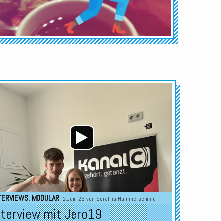
Audio-
Player
TERVIEWS
,
MODULAR
2.Juni 26 von
Serafina Hammerschmid
nterview mit Jero19