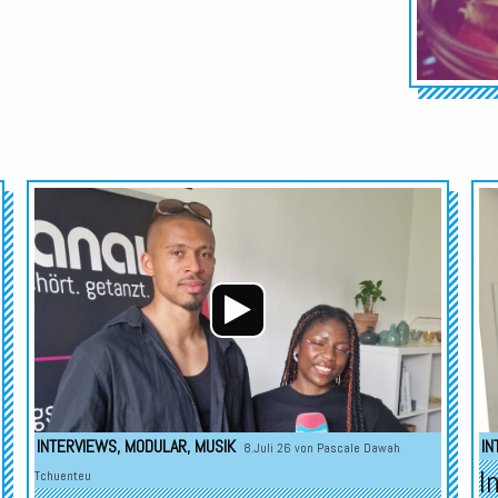
Audio-
Audio-
Player
Player
INTERVIEWS
,
MODULAR
,
MUSIK
IN
8.Juli 26 von
Pascale Dawah
I
Tchuenteu