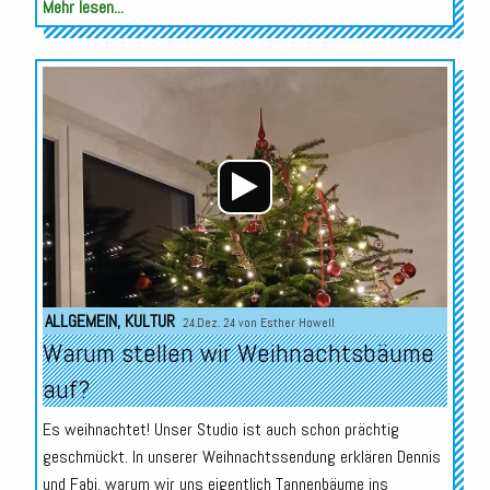
Mehr lesen...
Audio-
Player
ALLGEMEIN
,
KULTUR
24.Dez. 24 von
Esther Howell
Warum stellen wir Weihnachtsbäume
auf?
Es weihnachtet! Unser Studio ist auch schon prächtig
geschmückt. In unserer Weihnachtssendung erklären Dennis
und Fabi, warum wir uns eigentlich Tannenbäume ins