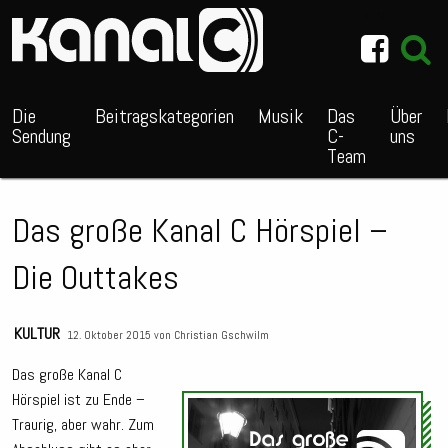
~_^/
Die
Beitragskategorien
Musik
Das
Über
Sendung
C-
uns
Team
Das große Kanal C Hörspiel –
Die Outtakes
KULTUR
12. Oktober 2015 von
Christian Gschwilm
Das große Kanal C
Hörspiel ist zu Ende –
Audio
Traurig, aber wahr. Zum
Playe