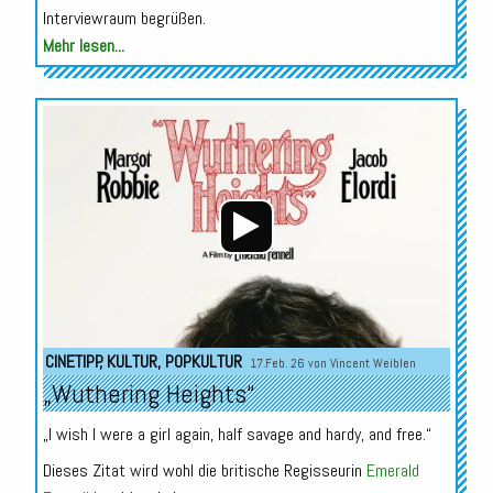
Interviewraum begrüßen.
Mehr lesen...
Audio-
Player
CINETIPP
,
KULTUR
,
POPKULTUR
17.Feb. 26 von
Vincent Weiblen
„Wuthering Heights“
„I wish I were a girl again, half savage and hardy, and free.“
Dieses Zitat wird wohl die britische Regisseurin
Emerald