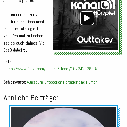
Abschluss gibt es aber
nochmal die besten
Pleiten und Patzer von
uns für euch.
Denn nicht
immer ist alles glatt
gelaufen und zu Lachen
gab es auch einiges. Viel
Spaß dabei 🙂
Foto:
https://www.flickr.com/photos/theorl/15724292833/
Schlagworte:
Augsburg
Entdecken
Hörspielreihe
Humor
Ähnliche Beiträge:
Audio-
Player