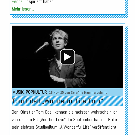
Fennell
inspiriert haben...
Mehr lesen...
Audio-
Player
MUSIK
,
POPKULTUR
18.Nov. 25 von
Serafina Hammerschmid
Tom Odell „Wonderful Life Tour“
Den Künstler Tom Odell kennen die meisten wahrscheinlich
von seinem Hit „Another Love“. Im September hat der Brite
sein siebtes Studioalbum „A Wonderful Life“ veröffentlicht...