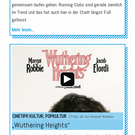
gemeinsam laufen gehen. Running Clubs sind gerade ziemlich
im Trend und das hat auch hier in der Stadt längst Fuß
gefasst.
Mehr lesen...
Audio-
Player
CINETIPP
,
KULTUR
,
POPKULTUR
17.Feb. 26 von
Vincent Weiblen
„Wuthering Heights“