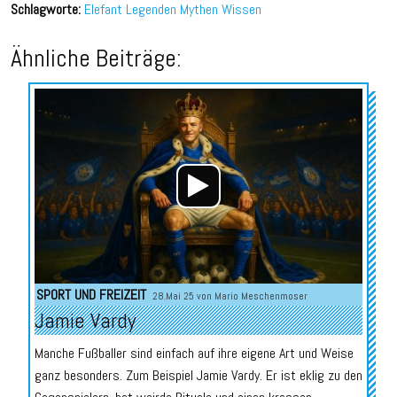
Schlagworte:
Elefant
Legenden
Mythen
Wissen
Ähnliche Beiträge:
Audio-
Player
SPORT UND FREIZEIT
28.Mai 25 von
Mario Meschenmoser
Jamie Vardy
Manche Fußballer sind einfach auf ihre eigene Art und Weise
ganz besonders. Zum Beispiel Jamie Vardy. Er ist eklig zu den