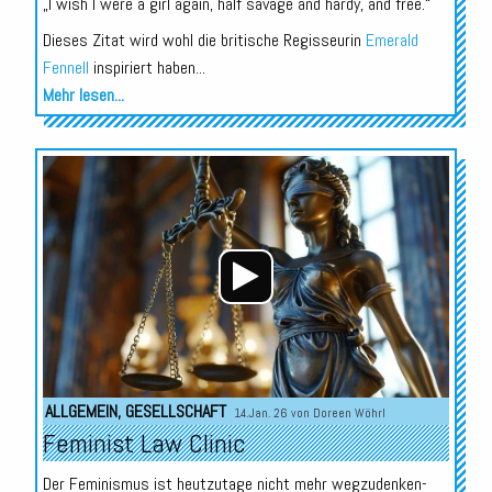
„I wish I were a girl again, half savage and hardy, and free.“
Dieses Zitat wird wohl die britische Regisseurin
Emerald
Fennell
inspiriert haben...
Mehr lesen...
Audio-
Player
ALLGEMEIN
,
GESELLSCHAFT
14.Jan. 26 von
Doreen Wöhrl
Feminist Law Clinic
Der Feminismus ist heutzutage nicht mehr wegzudenken-