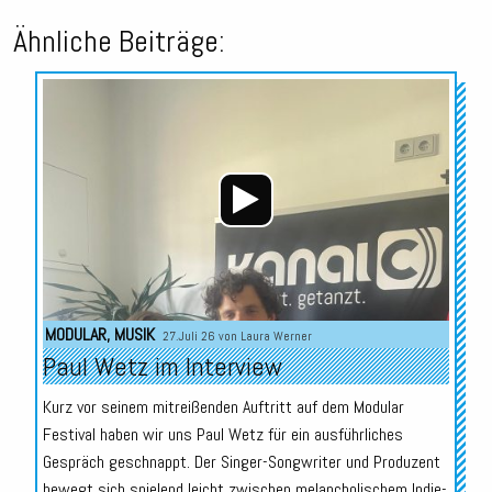
Ähnliche Beiträge:
Audio-
Player
MODULAR
,
MUSIK
27.Juli 26 von
Laura Werner
Paul Wetz im Interview
Kurz vor seinem mitreißenden Auftritt auf dem Modular
Festival haben wir uns Paul Wetz für ein ausführliches
Gespräch geschnappt. Der Singer-Songwriter und Produzent
bewegt sich spielend leicht zwischen melancholischem Indie-