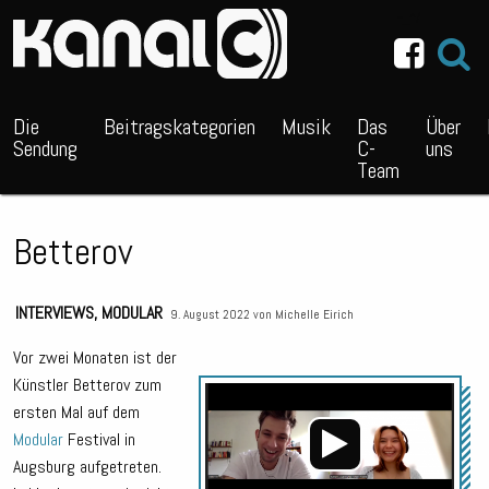
~_^/
Die
Beitragskategorien
Musik
Das
Über
Sendung
C-
uns
Team
Betterov
INTERVIEWS
,
MODULAR
9. August 2022 von
Michelle Eirich
Vor zwei Monaten ist der
Künstler Betterov zum
Audio
ersten Mal auf dem
Playe
Modular
Festival in
Augsburg aufgetreten.