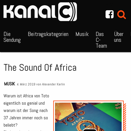
~_^/
Die
Beitragskategorien
Musik
Das
Über
Sendung
C-
uns
Team
The Sound Of Africa
MUSIK
4. März 2019 von
Alexander Karlin
Warum ist Africa von Toto
eigentlich so genial und
Audio
warum ist der Song nach
Playe
37 Jahren immer noch so
beliebt?