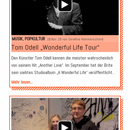
MUSIK
,
POPKULTUR
18.Nov. 25 von
Serafina Hammerschmid
Tom Odell „Wonderful Life Tour“
Den Künstler Tom Odell kennen die meisten wahrscheinlich
von seinem Hit „Another Love“. Im September hat der Brite
sein siebtes Studioalbum „A Wonderful Life“ veröffentlicht...
Mehr lesen...
Audio-
Player