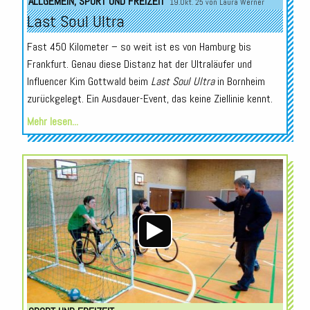
ALLGEMEIN
,
SPORT UND FREIZEIT
19.Okt. 25 von
Laura Werner
Last Soul Ultra
Fast 450 Kilometer – so weit ist es von Hamburg bis
Frankfurt. Genau diese Distanz hat der Ultraläufer und
Influencer Kim Gottwald beim
Last Soul Ultra
in Bornheim
zurückgelegt. Ein Ausdauer-Event, das keine Ziellinie kennt.
Mehr lesen...
Audio-
Player