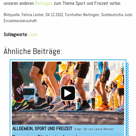
unseren anderen
Beiträgen
zum Thema Sport und Freizeit vorbei.
Bildquelle: Felicia Lester, 04.12.2022, Turnhallen Nürtingen, Süddeutsche Judo
Einzelmeisterschaft.
Schlagworte:
Judo
Ähnliche Beiträge:
Audio-
Player
ALLGEMEIN
,
SPORT UND FREIZEIT
6.Apr. 26 von
Laura Werner