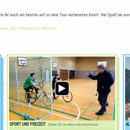
wie ihr euch am besten auf so eine Tour vorbereiten könnt. Viel Spaß bei e
mmer
Sport
Wanderlust
Wandern
Audio-
Audio-
Player
Player
SPORT UND FREIZEIT
AL
28.Mai 25 von
Mario Meschenmoser