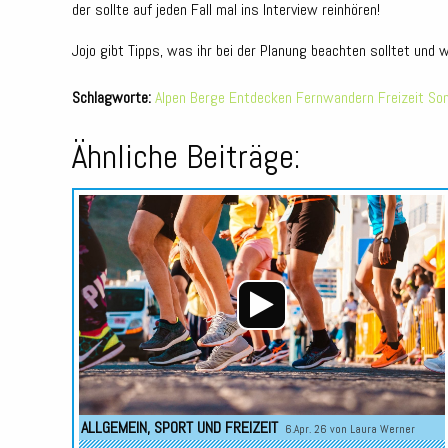
der sollte auf jeden Fall mal ins Interview reinhören!
Jojo gibt Tipps, was ihr bei der Planung beachten solltet und 
Schlagworte:
Alpen
Berge
Entdecken
Fernwandern
Freizeit
So
Ähnliche Beiträge:
ALLGEMEIN
,
SPORT UND FREIZEIT
6.Apr. 26 von
Laura Werner