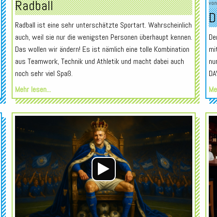
Radball
vo
D
Radball ist eine sehr unterschätzte Sportart. Wahrscheinlich
auch, weil sie nur die wenigsten Personen überhaupt kennen.
De
Das wollen wir ändern! Es ist nämlich eine tolle Kombination
mi
aus Teamwork, Technik und Athletik und macht dabei auch
nu
noch sehr viel Spaß.
DA
Mehr lesen...
Meh
Audio-
Audio-
Player
Player