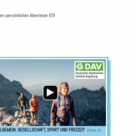
urem persönlichen Abenteuer E5!
Audio-
Player
LGEMEIN
,
GESELLSCHAFT
,
SPORT UND FREIZEIT
28.Mai 25