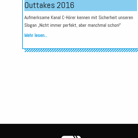
Outtakes 2016
Aufmerksame Kanal C-Hörer kennen mit Sicherheit unseren
Slogan „Nicht immer perfekt, aber manchmal schon!“
Mehr lesen...