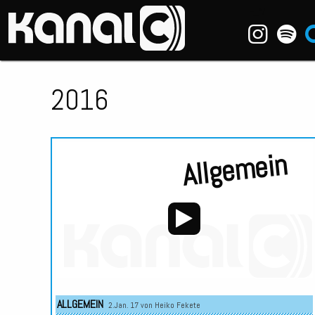
~_^/
2016
Allgemein
Audio-
Player
ALLGEMEIN
2.Jan. 17 von
Heiko Fekete