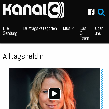
~_^/
Die
Beitragskategorien
Musik
Das
Über
Sendung
C-
uns
Team
Alltagsheldin
Audio-
Player