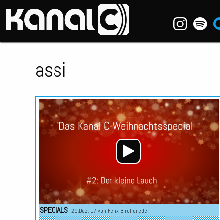
~_^/
assi
SPECIALS
29.Dez. 17 von
Felix Bircheneder