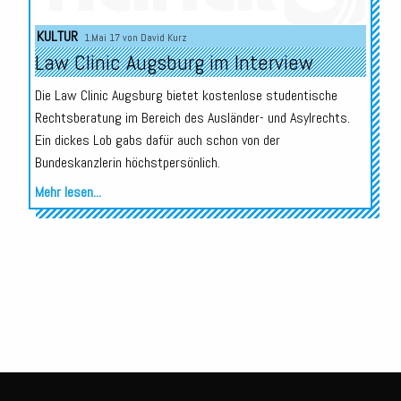
Audio-
KULTUR
1.Mai 17 von
David Kurz
Player
Law Clinic Augsburg im Interview
Die Law Clinic Augsburg bietet kostenlose studentische
Rechtsberatung im Bereich des Ausländer- und Asylrechts.
Ein dickes Lob gabs dafür auch schon von der
Bundeskanzlerin höchstpersönlich.
Mehr lesen...