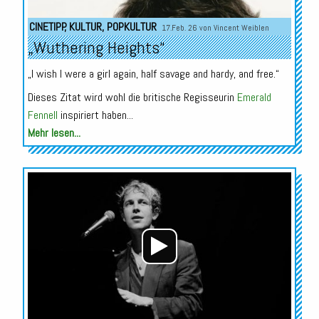
CINETIPP
,
KULTUR
,
POPKULTUR
17.Feb. 26 von
Vincent Weiblen
„Wuthering Heights“
„I wish I were a girl again, half savage and hardy, and free.“
Dieses Zitat wird wohl die britische Regisseurin
Emerald
Fennell
inspiriert haben...
Mehr lesen...
Audio-
Player