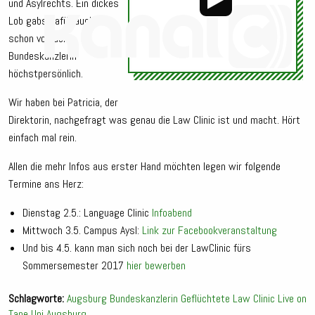
und Asylrechts. Ein dickes
Lob gabs dafür auch
schon von der
Bundeskanzlerin
höchstpersönlich.
Audio-
Player
Wir haben bei Patricia, der
Direktorin, nachgefragt was genau die Law Clinic ist und macht. Hört
einfach mal rein.
Allen die mehr Infos aus erster Hand möchten legen wir folgende
Termine ans Herz:
Dienstag 2.5.: Language Clinic
Infoabend
Mittwoch 3.5. Campus Aysl:
Link zur Facebookveranstaltung
Und bis 4.5. kann man sich noch bei der LawClinic fürs
Sommersemester 2017
hier bewerben
Schlagworte:
Augsburg
Bundeskanzlerin
Geflüchtete
Law Clinic
Live on
Tape
Uni Augsburg