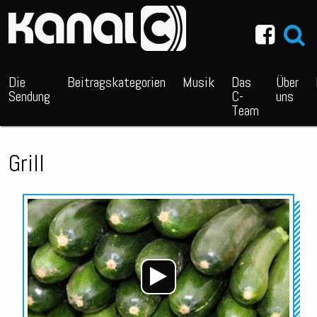
~_^/
Die
Beitragskategorien
Musik
Das
Über
Sendung
C-
uns
Team
Grill
Audio-
Player