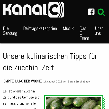
~_^/
Die
Beitragskategorien
Musik
Das
Über
Sendung
C-
uns
Team
Unsere kulinarischen Tipps für
die Zucchini Zeit
EMPFEHLUNG DER WOCHE
14. August 2018 von
Sarah Bruchhäuser
Es ist wieder Zucchini
Zeit und das Gemüse gibt
Audio
es massig und vor allem
Playe