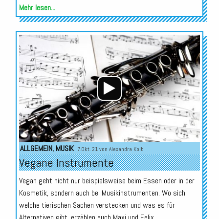
Mehr lesen...
Audio-
Player
ALLGEMEIN
,
MUSIK
7.Okt. 21 von
Alexandra Kolb
Vegane Instrumente
Vegan geht nicht nur beispielsweise beim Essen oder in der
Kosmetik, sondern auch bei Musikinstrumenten. Wo sich
welche tierischen Sachen verstecken und was es für
Alternativen gibt, erzählen euch Maxi und Felix.