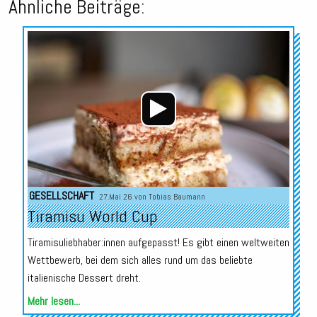
Ähnliche Beiträge:
Audio-
Player
GESELLSCHAFT
27.Mai 26 von
Tobias Baumann
Tiramisu World Cup
Tiramisuliebhaber:innen aufgepasst! Es gibt einen weltweiten
Wettbewerb, bei dem sich alles rund um das beliebte
italienische Dessert dreht.
Mehr lesen...