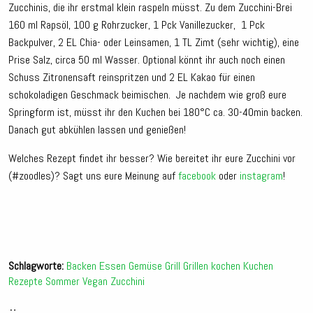
Zucchinis, die ihr erstmal klein raspeln müsst. Zu dem Zucchini-Brei
160 ml Rapsöl, 100 g Rohrzucker, 1 Pck Vanillezucker, 1 Pck
Backpulver, 2 EL Chia- oder Leinsamen, 1 TL Zimt (sehr wichtig), eine
Prise Salz, circa 50 ml Wasser. Optional könnt ihr auch noch einen
Schuss Zitronensaft reinspritzen und 2 EL Kakao für einen
schokoladigen Geschmack beimischen. Je nachdem wie groß eure
Springform ist, müsst ihr den Kuchen bei 180°C ca. 30-40min backen.
Danach gut abkühlen lassen und genießen!
Welches Rezept findet ihr besser? Wie bereitet ihr eure Zucchini vor
(#zoodles)? Sagt uns eure Meinung auf
facebook
oder
instagram
!
Schlagworte:
Backen
Essen
Gemüse
Grill
Grillen
kochen
Kuchen
Rezepte
Sommer
Vegan
Zucchini