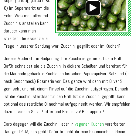
super günstig (circa 0,80
€) im Supermarkt um die
Ecke. Was man alles mit
Zucchinis anstellen kann,
darüber kann man
streiten. Die essenzielle
Frage in unserer Sendung war: Zucchini gegrillt oder im Kuchen?
Unsere Moderatorin Nadja mag ihre Zucchinis gerne auf dem Grill.
Dafür schneidet sie die Zucchini in dickere Scheiben und bereitet für
die Marinade gehackte Knoblauch bisschen Paprikapulver, Salz und (je
nach Geschmack) Rosmarin vor. Das ganze wird dann mit Olivenöl
gemischt und mit einem Pinsel auf die Zucchini aufgetragen. Danach
ist die Zucchini startklar für den Grill! Ist die Zucchini gegrillt, kann
optional das restliche Öl nochmal aufgepinselt werden. Wir empfehlen
dazu bisschen Salz, Pfeffer und Brot dazu! Bon appetit!
Caro dagegen will die Zucchini lieber in
veganen Kuchen
verarbeiten.
Das geht? JA, das geht! Dafür braucht ihr eine bis eineinhalb kleine