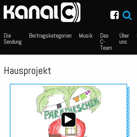
~_^/
Die
Beitragskategorien
Musik
Das
Über
Sendung
C-
uns
Team
Hausprojekt
Audio-
Player