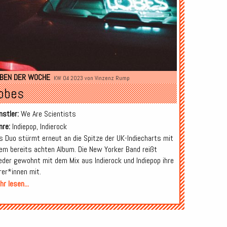
BEN DER WOCHE
KW 04 2023 von
Vinzenz Rump
obes
nstler:
We Are Scientists
nre:
Indiepop, Indierock
s Duo stürmt erneut an die Spitze der UK-Indiecharts mit
rem bereits achten Album. Die New Yorker Band reißt
eder gewohnt mit dem Mix aus Indierock und Indiepop ihre
rer*innen mit.
r lesen...