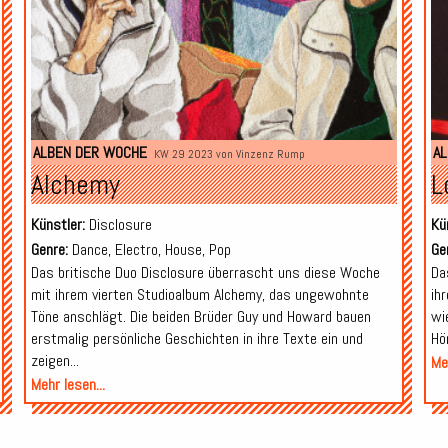
ALBEN DER WOCHE
AL
KW 29 2023 von
Vinzenz Rump
Alchemy
L
Künstler:
Disclosure
Kü
Genre:
Dance, Electro, House, Pop
Ge
Das britische Duo Disclosure überrascht uns diese Woche
Da
mit ihrem vierten Studioalbum Alchemy, das ungewohnte
ih
Töne anschlägt. Die beiden Brüder Guy und Howard bauen
wi
erstmalig persönliche Geschichten in ihre Texte ein und
Hö
zeigen...
Meh
Mehr lesen...