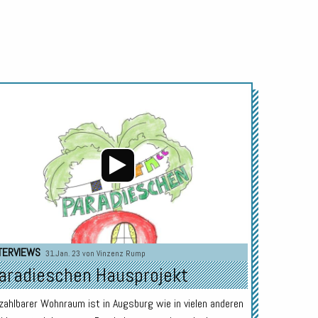
Audio-
Player
TERVIEWS
31.Jan. 23 von
Vinzenz Rump
aradieschen Hausprojekt
zahlbarer Wohnraum ist in Augsburg wie in vielen anderen