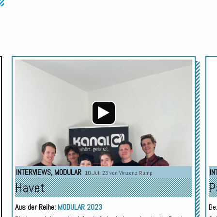
Audio-
Audio-
Player
Player
INTERVIEWS
,
MODULAR
IN
10.Juli 23 von
Vinzenz Rump
Havet
P
Aus der Reihe:
MODULAR 2023
Be