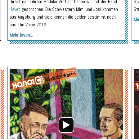
Direkt nach ihrem Modular Auftritt haben wir mit der Band
St
Havet
gesprochen. Die Schwestern Mimi und Josi kommen
St
aus Augsburg und viele kennen die beiden bestimmt noch
Meh
aus The Voice 2019.
Mehr lesen...
Audio-
Audio-
Album der Woche
Player
Player