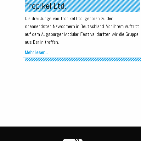
Tropikel Ltd.
Die drei Jungs von Tropikel Ltd. gehören zu den
spannendsten Newcomern in Deutschland. Vor ihrem Auftritt
auf dem Augsburger Modular-Festival durften wir die Gruppe
aus Berlin treffen.
Mehr lesen...