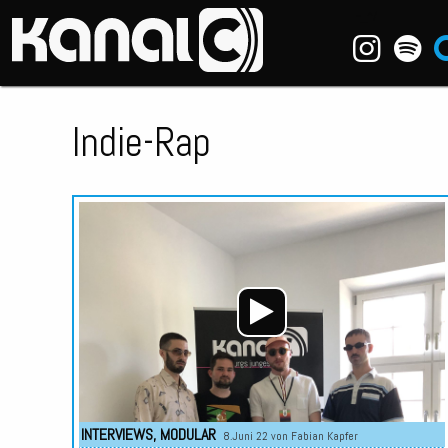
~_^/
Indie-Rap
INTERVIEWS
,
MODULAR
8.Juni 22 von
Fabian Kapfer