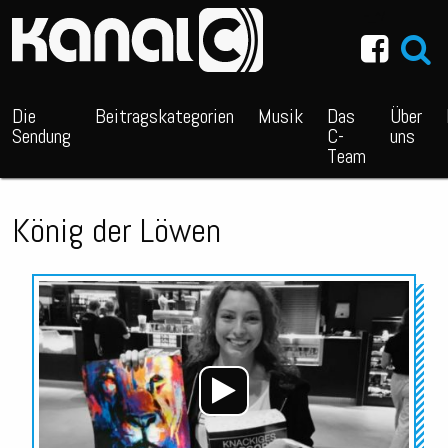
~_^/
Die
Beitragskategorien
Musik
Das
Über
Sendung
C-
uns
Team
König der Löwen
Audio-
Player