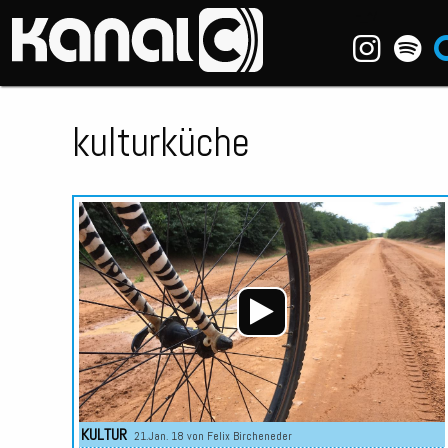
~_^/
kulturküche
KULTUR
21.Jan. 18 von
Felix Bircheneder