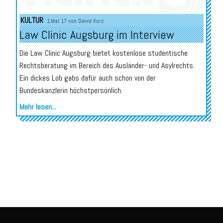
Audio-
KULTUR
1.Mai 17 von
David Kurz
Player
Law Clinic Augsburg im Interview
Die Law Clinic Augsburg bietet kostenlose studentische
Rechtsberatung im Bereich des Ausländer- und Asylrechts.
Ein dickes Lob gabs dafür auch schon von der
Bundeskanzlerin höchstpersönlich.
Mehr lesen...