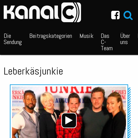
~_^/
Die
Beitragskategorien
Musik
Das
Über
Sendung
C-
uns
Team
Leberkäsjunkie
Audio-
Player