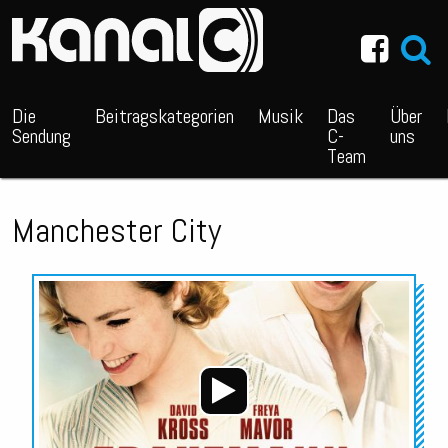
~_^/
Die
Beitragskategorien
Musik
Das
Über
Sendung
C-
uns
Team
Manchester City
Audio-
Player