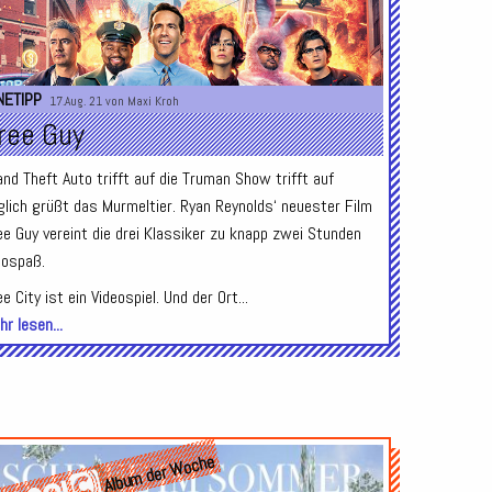
NETIPP
17.Aug. 21 von
Maxi Kroh
ree Guy
and Theft Auto trifft auf die Truman Show trifft auf
glich grüßt das Murmeltier. Ryan Reynolds‘ neuester Film
ee Guy vereint die drei Klassiker zu knapp zwei Stunden
nospaß.
e City ist ein Videospiel. Und der Ort...
r lesen...
Album der Woche