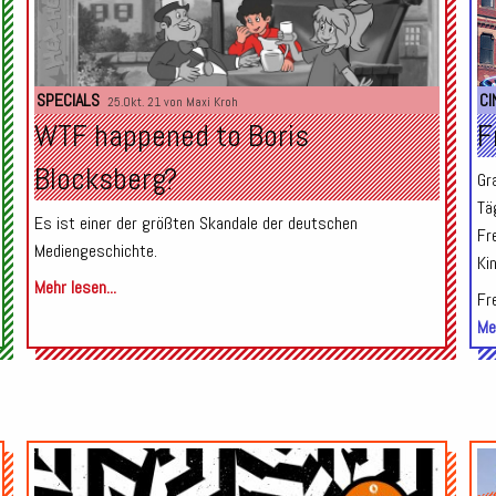
SPECIALS
CI
25.Okt. 21 von
Maxi Kroh
WTF happened to Boris
F
Blocksberg?
Gr
Tä
Es ist einer der größten Skandale der deutschen
Fr
Mediengeschichte.
Ki
Mehr lesen...
Fre
Meh
Audio-
Audio-
Player
Player