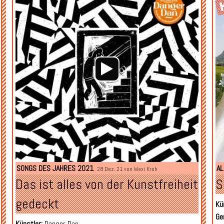
SONGS DES JAHRES 2021
AL
28.Dez. 21 von
Maxi Kroh
Das ist alles von der Kunstfreiheit
S
gedeckt
Kü
Ge
Künstler:
Danger Dan