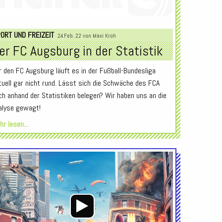
Audio-
Player
ORT UND FREIZEIT
24.Feb. 22 von
Maxi Kroh
er FC Augsburg in der Statistik
r den FC Augsburg läuft es in der Fußball-Bundesliga
tuell gar nicht rund. Lässt sich die Schwäche des FCA
ch anhand der Statistiken belegen? Wir haben uns an die
alyse gewagt!
r lesen...
Audio-
Player