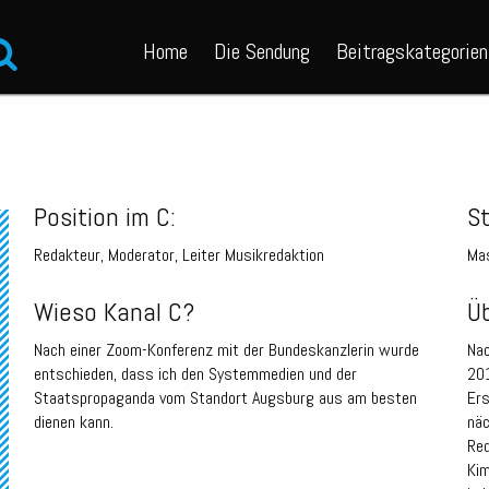
Home
Die Sendung
Beitragskategorien
Position im C:
S
Redakteur, Moderator, Leiter Musikredaktion
Mas
Wieso Kanal C?
Üb
Nach einer Zoom-Konferenz mit der Bundeskanzlerin wurde
Nac
entschieden, dass ich den Systemmedien und der
201
Staatspropaganda vom Standort Augsburg aus am besten
Ers
dienen kann.
näc
Red
Kim