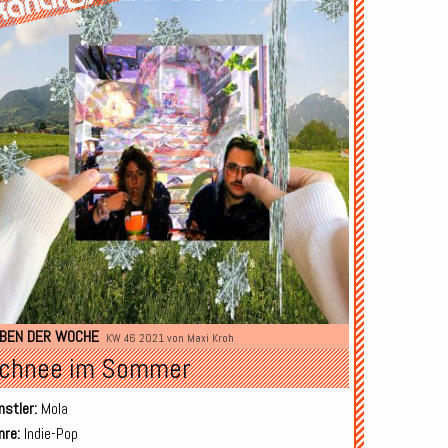
BEN DER WOCHE
KW 46 2021 von
Maxi Kroh
chnee im Sommer
nstler:
Mola
nre:
Indie-Pop