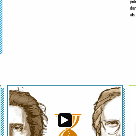
jed
dan
als
Audio-
Audio-
Player
Player