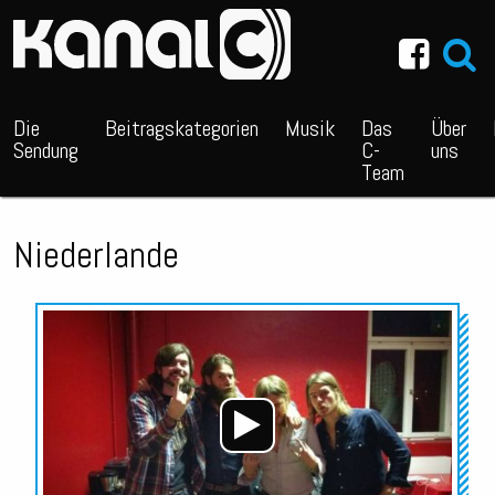
~_^/
Die
Beitragskategorien
Musik
Das
Über
Sendung
C-
uns
Team
Niederlande
Audio-
Player