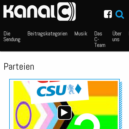
~_^/
Die
Beitragskategorien
Musik
Das
Über
Sendung
C-
uns
Team
Parteien
Audio-
Player