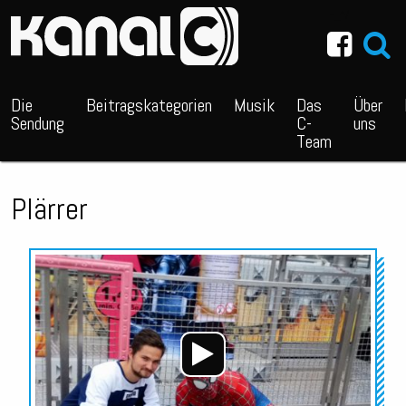
~_^/
Die
Beitragskategorien
Musik
Das
Über
Sendung
C-
uns
Team
Plärrer
Audio-
Player