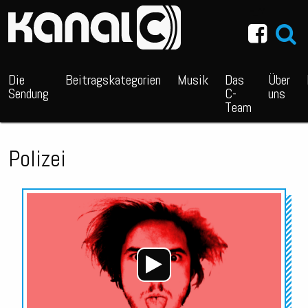
~_^/
Die
Beitragskategorien
Musik
Das
Über
Sendung
C-
uns
Team
Polizei
Audio-
Player