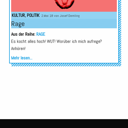
KULTUR
,
POLITIK
2.Mai 18 von
Josef Demling
Rage
Aus der Reihe:
RAGE
Es kocht alles hoch! WUT! Worüber ich mich aufrege?
Anhören!
Mehr lesen...