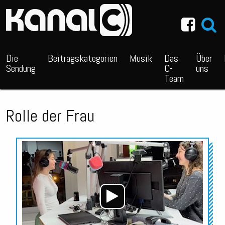
~_^/
Die
Beitragskategorien
Musik
Das
Über
Sendung
C-
uns
Team
Rolle der Frau
Audio-
Player