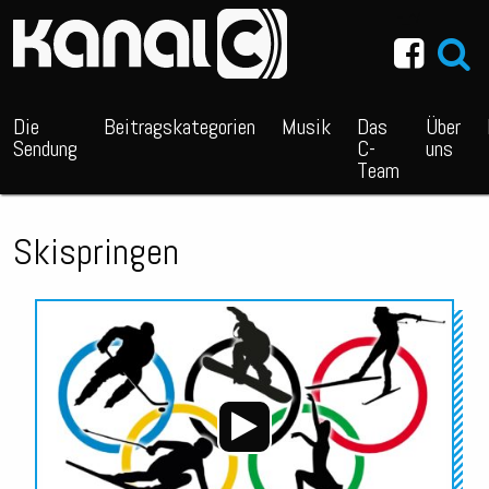
~_^/
Die
Beitragskategorien
Musik
Das
Über
Sendung
C-
uns
Team
Skispringen
Audio-
Player