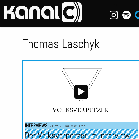
~_^/
Thomas Laschyk
INTERVIEWS
2.Dez. 20 von
Maxi Kroh
Der Volksverpetzer im Interview