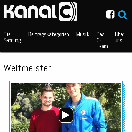
~_^/
Die
Beitragskategorien
Musik
Das
Über
Sendung
C-
uns
Team
Weltmeister
Audio-
Player