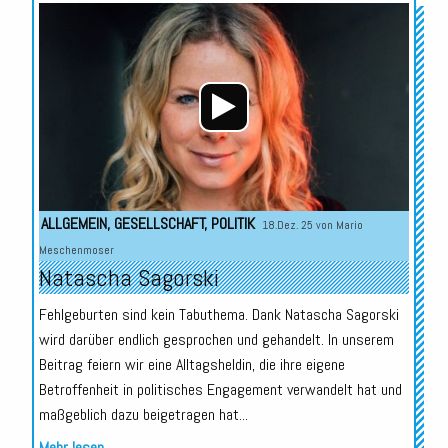
Audio-
Player
ALLGEMEIN
,
GESELLSCHAFT
,
POLITIK
18.Dez. 25 von
Mario
Meschenmoser
Natascha Sagorski
Fehlgeburten sind kein Tabuthema. Dank Natascha Sagorski
wird darüber endlich gesprochen und gehandelt. In unserem
Beitrag feiern wir eine Alltagsheldin, die ihre eigene
Betroffenheit in politisches Engagement verwandelt hat und
maßgeblich dazu beigetragen hat...
Mehr lesen...