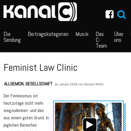
~_^/
Die
Beitragskategorien
Musik
Das
Über
Sendung
C-
uns
Team
Feminist Law Clinic
ALLGEMEIN
,
GESELLSCHAFT
14. Januar 2026 von
Doreen Wöhrl
Der Feminismus ist
heutzutage nicht mehr
Audio
wegzudenken- und das
Playe
aus einem guten Grund. In
jeglichen Bereichen