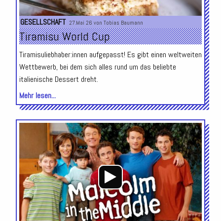
GESELLSCHAFT
27.Mai 26 von
Tobias Baumann
Tiramisu World Cup
Tiramisuliebhaber:innen aufgepasst! Es gibt einen weltweiten
Wettbewerb, bei dem sich alles rund um das beliebte
italienische Dessert dreht.
Mehr lesen...
Audio-
Player