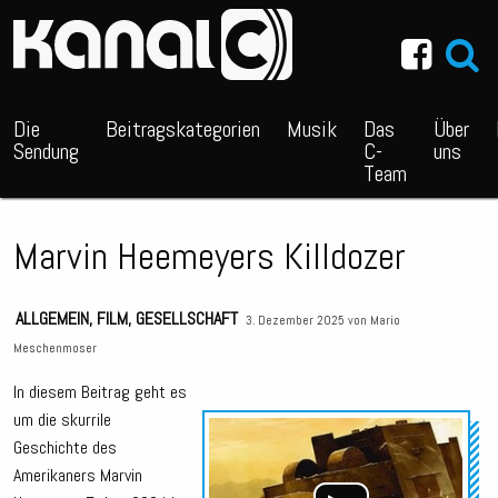
~_^/
Die
Beitragskategorien
Musik
Das
Über
Sendung
C-
uns
Team
Marvin Heemeyers Killdozer
ALLGEMEIN
,
FILM
,
GESELLSCHAFT
3. Dezember 2025 von
Mario
Meschenmoser
In diesem Beitrag geht es
um die skurrile
Audio
Geschichte des
Playe
Amerikaners Marvin