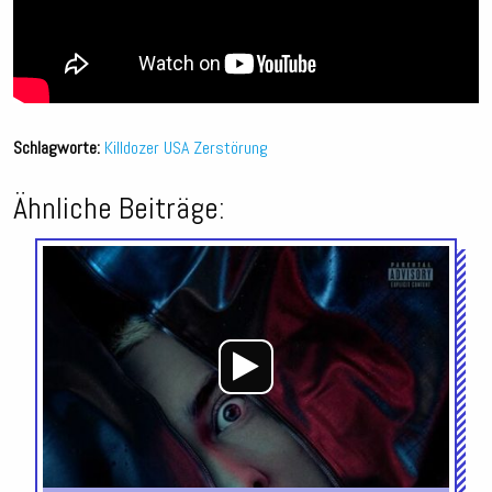
Schlagworte:
Killdozer
USA
Zerstörung
Ähnliche Beiträge:
Audio-
Player