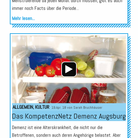
Menstruierende da jeden Monat durch müssen, gibt es auch
immer noch Facts über die Periode...
Mehr lesen...
Audio-
Player
ALLGEMEIN
,
KULTUR
19.Apr. 18 von
Sarah Bruchhäuser
Das KompetenzNetz Demenz Augsburg
Demenz ist eine Alterskrankheit, die nicht nur die
Betroffenen, sondern auch deren Angehörige belastet. Aber