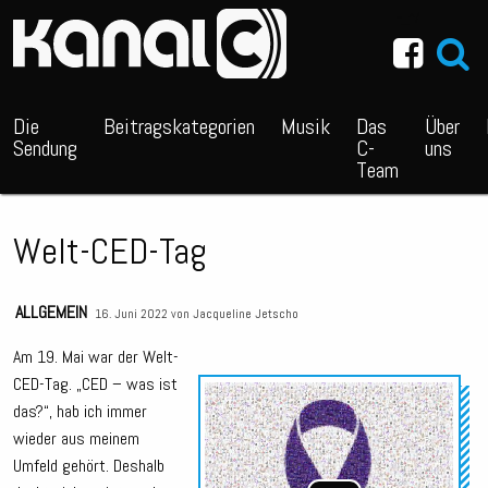
~_^/
Die
Beitragskategorien
Musik
Das
Über
Sendung
C-
uns
Team
Welt-CED-Tag
ALLGEMEIN
16. Juni 2022 von
Jacqueline Jetscho
Am 19. Mai war der Welt-
CED-Tag. „CED – was ist
Audio
das?“, hab ich immer
Playe
wieder aus meinem
Umfeld gehört. Deshalb