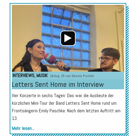
Audio-
Player
INTERVIEWS
,
MUSIK
18.Aug. 25 von
Dennis Frychel
Letters Sent Home im Interview
Vier Konzerte in sechs Tagen: Das war die Ausbeute der
kürzlichen Mini-Tour der Band Letters Sent Home rund um
Frontsängerin Emily Paschke. Nach dem letzten Auftritt am
13.
Mehr lesen...