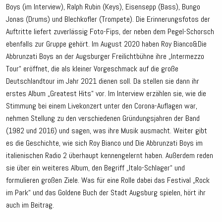
Boys (im Interview), Ralph Rubin (Keys), Eisensepp (Bass), Bungo
Jonas (Drums) und Blechkofler (Trompete). Die Erinnerungsfotos der
Auftritte liefert zuverlässig Foto-Fips, der neben dem Pegel-Schorsch
ebenfalls zur Gruppe gehört. Im August 2020 haben Roy Bianco&Die
Abbrunzati Boys an der Augsburger Freilichtbühne ihre „Intermezzo
Tour“ eröffnet, die als kleiner Vorgeschmack auf die große
Deutschlandtour im Jahr 2021 dienen soll. Da stellen sie dann ihr
erstes Album „Greatest Hits“ vor. Im Interview erzählen sie, wie die
Stimmung bei einem Livekonzert unter den Corona-Auflagen war,
nehmen Stellung zu den verschiedenen Gründungsjahren der Band
(1982 und 2016) und sagen, was ihre Musik ausmacht. Weiter gibt
es die Geschichte, wie sich Roy Bianco und Die Abbrunzati Boys im
italienischen Radio 2 überhaupt kennengelernt haben. Außerdem reden
sie über ein weiteres Album, den Begriff „Italo-Schlager“ und
formulieren großen Ziele. Was für eine Rolle dabei das Festival „Rock
im Park“ und das Goldene Buch der Stadt Augsburg spielen, hört ihr
auch im Beitrag.