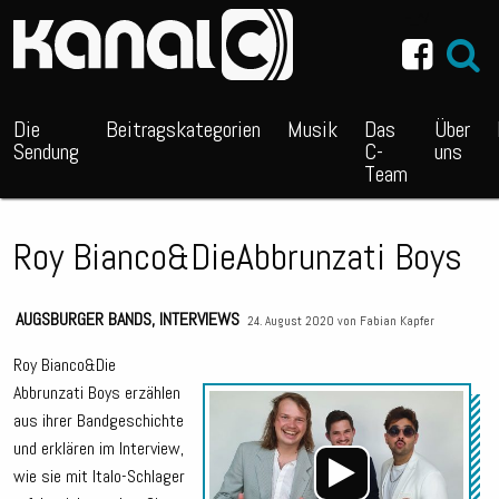
~_^/
Die
Beitragskategorien
Musik
Das
Über
Sendung
C-
uns
Team
Roy Bianco&DieAbbrunzati Boys
AUGSBURGER BANDS
,
INTERVIEWS
24. August 2020 von
Fabian Kapfer
Roy Bianco&Die
Abbrunzati Boys erzählen
Audio
aus ihrer Bandgeschichte
Playe
und erklären im Interview,
wie sie mit Italo-Schlager