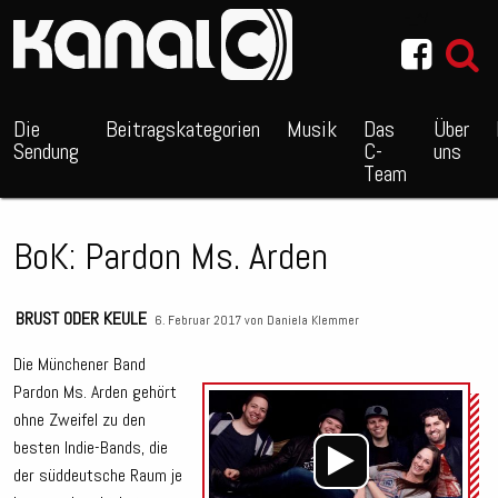
~_^/
Die
Beitragskategorien
Musik
Das
Über
Sendung
C-
uns
Team
BoK: Pardon Ms. Arden
BRUST ODER KEULE
6. Februar 2017 von
Daniela Klemmer
Die Münchener Band
Pardon Ms. Arden gehört
Audio
ohne Zweifel zu den
Playe
besten Indie-Bands, die
der süddeutsche Raum je