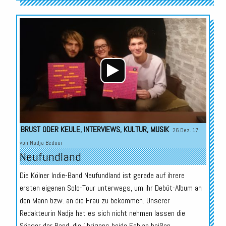
Audio-
Player
BRUST ODER KEULE
,
INTERVIEWS
,
KULTUR
,
MUSIK
26.Dez. 17
von
Nadja Bedoui
Neufundland
Die Kölner Indie-Band Neufundland ist gerade auf ihrere
ersten eigenen Solo-Tour unterwegs, um ihr Debüt-Album an
den Mann bzw. an die Frau zu bekommen. Unserer
Redakteurin Nadja hat es sich nicht nehmen lassen die
Sänger der Band, die übrigens beide Fabian heißen,