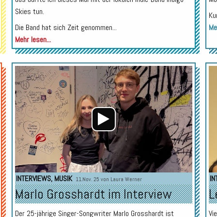
Skies tun.
Ku
Die Band hat sich Zeit genommen...
Meh
Mehr lesen...
Audio-
Audio-
Player
Player
INTERVIEWS
,
MUSIK
IN
11.Nov. 25 von
Laura Werner
Marlo Grosshardt im Interview
L
Der 25-jährige Singer-Songwriter Marlo Grosshardt ist
Vi