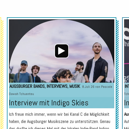
Audio-
Audio-
Player
Player
AUGSBURGER BANDS
,
INTERVIEWS
,
MUSIK
IN
8.Juli 26 von
Pascale
Dawah Tchuenteu
Tch
Interview mit Indigo Skies
I
Ich freue mich immer, wenn wir bei Kanal C die Möglichkeit
Au
haben, die Augsburger Musikszene zu unterstützen. Genau
Au
das durfte ich dieses Mal mit der lokalen Indie-Band Indigo
Mö