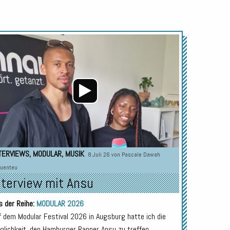
Audio-
Player
TERVIEWS
,
MODULAR
,
MUSIK
8.Juli 26 von
Pascale Dawah
uenteu
nterview mit Ansu
s der Reihe:
MODULAR 2026
f dem Modular Festival 2026 in Augsburg hatte ich die
glichkeit, den Hamburger Rapper Ansu zu treffen.