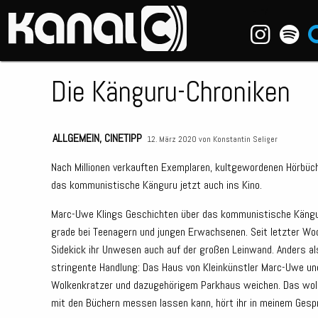
~_^/
Die Känguru-Chroniken
ALLGEMEIN
,
CINETIPP
12. März 2020 von
Konstantin Seliger
Nach Millionen verkauften Exemplaren, kultgewordenen Hörbüch
das kommunistische Känguru jetzt auch ins Kino.
Marc-Uwe Klings Geschichten über das kommunistische Känguru
grade bei Teenagern und jungen Erwachsenen. Seit letzter Woch
Sidekick ihr Unwesen auch auf der großen Leinwand. Anders als
stringente Handlung: Das Haus von Kleinkünstler Marc-Uwe und
Wolkenkratzer und dazugehörigem Parkhaus weichen. Das wollen 
mit den Büchern messen lassen kann, hört ihr in meinem Ges