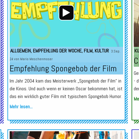
ALLGEMEIN
,
EMPFEHLUNG DER WOCHE
,
FILM
,
KULTUR
K
3.Sep.
C
24 von
Mario Meschenmoser
Empfehlung Spongebob der Film
Ge
Im Jahr 2004 kam das Meisterwerk „Spongebob der Film“ in
- 
die Kinos. Und auch wenn er keinen Oscar bekommen hat, ist
de
das ein wirklich guter Film mit typischem Spongebob Humor.
Meh
Mehr lesen...
Audio-
Audio-