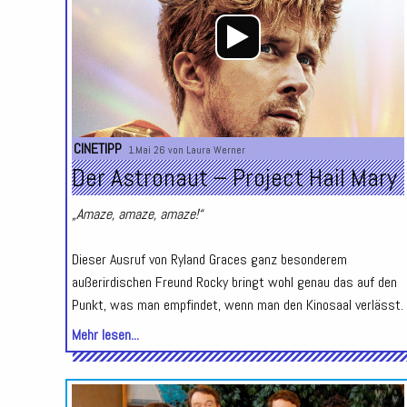
CINETIPP
1.Mai 26 von
Laura Werner
Der Astronaut – Project Hail Mary
„Amaze, amaze, amaze!“
Dieser Ausruf von Ryland Graces ganz besonderem
außerirdischen Freund Rocky bringt wohl genau das auf den
Punkt, was man empfindet, wenn man den Kinosaal verlässt.
Mehr lesen...