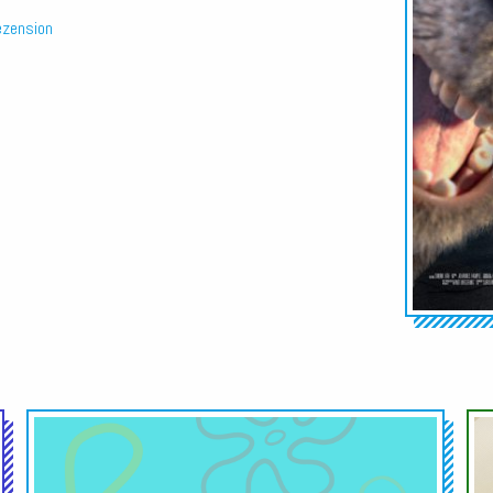
ezension
Audio-
Audio-
Player
Player