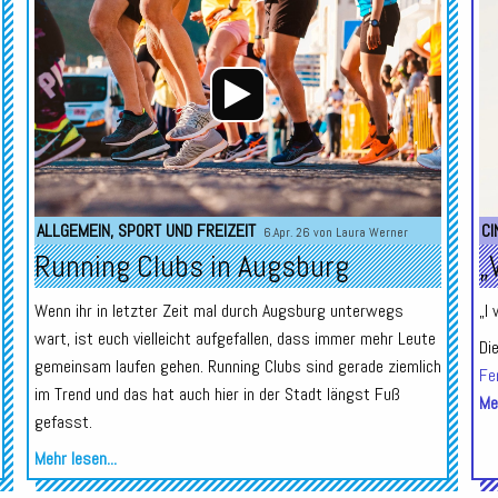
Player
Player
ALLGEMEIN
,
SPORT UND FREIZEIT
CI
6.Apr. 26 von
Laura Werner
Running Clubs in Augsburg
„
Wenn ihr in letzter Zeit mal durch Augsburg unterwegs
„I 
wart, ist euch vielleicht aufgefallen, dass immer mehr Leute
Di
gemeinsam laufen gehen. Running Clubs sind gerade ziemlich
Fe
im Trend und das hat auch hier in der Stadt längst Fuß
Meh
gefasst.
Mehr lesen...