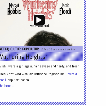
Player
NETIPP
,
KULTUR
,
POPKULTUR
17.Feb. 26 von
Vincent Weiblen
Wuthering Heights“
wish I were a girl again, half savage and hardy, and free.“
eses Zitat wird wohl die britische Regisseurin
Emerald
nnell
inspiriert haben...
r lesen...