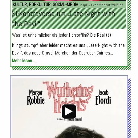
KULTUR
,
POPKULTUR
,
SOCIAL-MEDIA
2.Apr. 24 von
Vincent Weiblen
KI-Kontroverse um „Late Night with
the Devil“
Was ist unheimlicher als jeder Horrorfilm? Die Realität.
Klingt stumpf, aber leider macht es uns „Late Night with the
Devil“, das neue Grusel-Märchen der Gebrüder Cairnes...
Mehr lesen...
Audio-
Player