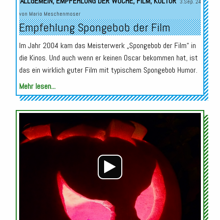
ALLGEMEIN
,
EMPFEHLUNG DER WOCHE
,
FILM
,
KULTUR
3.Sep. 24
von
Mario Meschenmoser
Empfehlung Spongebob der Film
Im Jahr 2004 kam das Meisterwerk „Spongebob der Film“ in
die Kinos. Und auch wenn er keinen Oscar bekommen hat, ist
das ein wirklich guter Film mit typischem Spongebob Humor.
Mehr lesen...
Audio-
Player