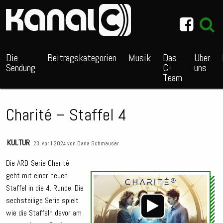
~_^/
Die
Beitragskategorien
Musik
Das
Über
Sendung
C-
uns
Team
Charité – Staffel 4
KULTUR
23. April 2024 von
Dana Schmauser
Die ARD-Serie Charité
geht mit einer neuen
Audio
Staffel in die 4. Runde. Die
Playe
sechsteilige Serie spielt
wie die Staffeln davor am