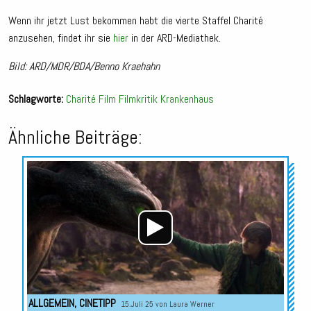
Wenn ihr jetzt Lust bekommen habt die vierte Staffel Charité
anzusehen, findet ihr sie
hier
in der ARD-Mediathek.
Bild: ARD/MDR/BDA/Benno Kraehahn
Schlagworte:
Charité
Film
Filmkritik
Krankenhaus
Ähnliche Beiträge:
Audio-
Player
ALLGEMEIN
,
CINETIPP
15.Juli 25 von
Laura Werner