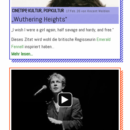
CINETIPP
,
KULTUR
,
POPKULTUR
17.Feb. 26 von
Vincent Weiblen
„Wuthering Heights“
„I wish I were a girl again, half savage and hardy, and free.“
Dieses Zitat wird wohl die britische Regisseurin
Emerald
Fennell
inspiriert haben...
Mehr lesen...
Audio-
Player