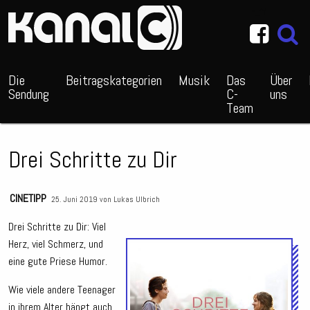
~_^/
Die
Beitragskategorien
Musik
Das
Über
Sendung
C-
uns
Team
Drei Schritte zu Dir
CINETIPP
25. Juni 2019 von
Lukas Ulbrich
Drei Schritte zu Dir: Viel
Herz, viel Schmerz, und
Audio
eine gute Priese Humor.
Playe
Wie viele andere Teenager
in ihrem Alter hängt auch