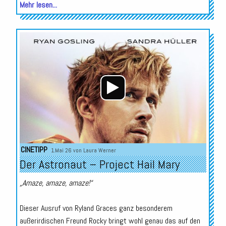
Mehr lesen...
Audio-
Player
CINETIPP
1.Mai 26 von
Laura Werner
Der Astronaut – Project Hail Mary
„Amaze, amaze, amaze!“
Dieser Ausruf von Ryland Graces ganz besonderem
außerirdischen Freund Rocky bringt wohl genau das auf den