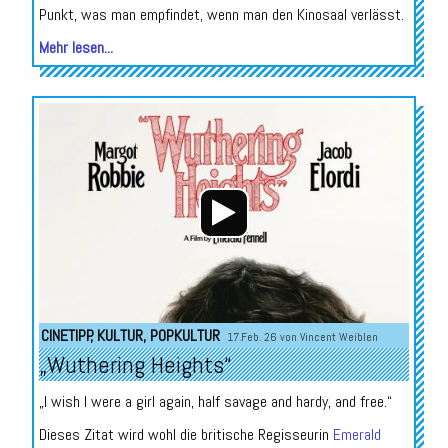
Punkt, was man empfindet, wenn man den Kinosaal verlässt.
Mehr lesen...
Audio-
Player
CINETIPP
,
KULTUR
,
POPKULTUR
17.Feb. 26 von
Vincent Weiblen
„Wuthering Heights“
„I wish I were a girl again, half savage and hardy, and free.“
Dieses Zitat wird wohl die britische Regisseurin
Emerald