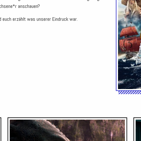
achsene*r anschauen?
d euch erzählt was unserer Eindruck war.
Audio-
Audio-
Player
Player