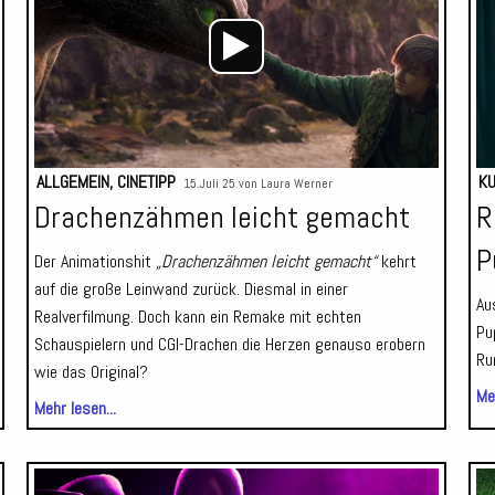
ALLGEMEIN
,
CINETIPP
K
15.Juli 25 von
Laura Werner
Drachenzähmen leicht gemacht
R
P
Der Animationshit
„Drachenzähmen leicht gemacht“
kehrt
auf die große Leinwand zurück. Diesmal in einer
Au
Realverfilmung. Doch kann ein Remake mit echten
Pu
Schauspielern und CGI-Drachen die Herzen genauso erobern
Ru
wie das Original?
Meh
Mehr lesen...
Audio-
Audio-