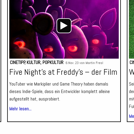
Player
Player
CINETIPP
,
KULTUR
,
POPKULTUR
CI
6.Nov. 23 von
Martin Fresl
Five Night’s at Freddy’s – der Film
W
YouTuber wie Markiplier und Game Theory haben damals
Se
dieses Indie-Spiele, dass ein Entwickler komplett alleine
de
aufgestellt hat, ausprobiert.
mi
Fu
Mehr lesen...
Meh