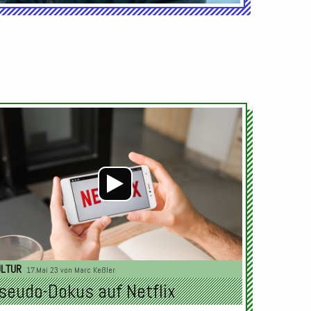
Audio-
Player
ULTUR
17.Mai 23 von
Marc Keßler
seudo-Dokus auf Netflix