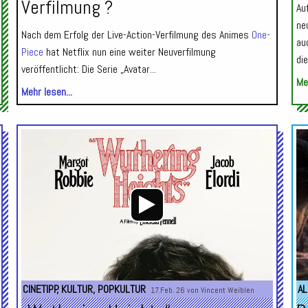
Verfilmung ?
Au
ne
Nach dem Erfolg der Live-Action-Verfilmung des Animes
One-
au
Piece
hat Netflix nun eine weiter Neuverfilmung
di
veröffentlicht: Die Serie „Avatar...
Meh
Mehr lesen...
Audio-
Audio-
Player
Player
CINETIPP
,
KULTUR
,
POPKULTUR
AL
17.Feb. 26 von
Vincent Weiblen