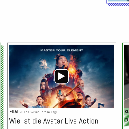
Audio-
Audio-
Player
Player
FILM
K
26.Feb. 24 von
Teresa Kögl
Wie ist die Avatar Live-Action-
P