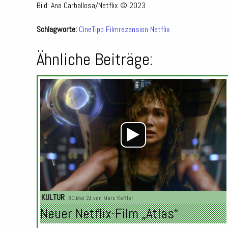
Bild: Ana Carballosa/Netflix © 2023
Schlagworte:
CineTipp
Filmrezension
Netflix
Ähnliche Beiträge:
KULTUR
30.Mai 24 von
Marc Keßler
Neuer Netflix-Film „Atlas“