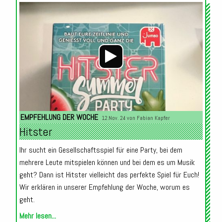
Audio-
Player
EMPFEHLUNG DER WOCHE
12.Nov. 24 von
Fabian Kapfer
Hitster
Ihr sucht ein Gesellschaftsspiel für eine Party, bei dem
mehrere Leute mitspielen können und bei dem es um Musik
geht? Dann ist Hitster vielleicht das perfekte Spiel für Euch!
Wir erklären in unserer Empfehlung der Woche, worum es
geht.
Mehr lesen...