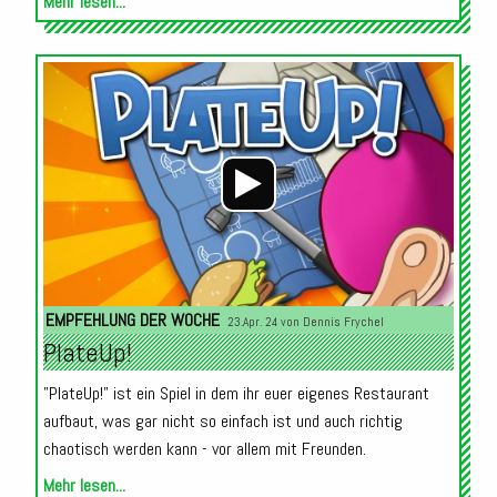
Mehr lesen...
Audio-
Player
EMPFEHLUNG DER WOCHE
23.Apr. 24 von
Dennis Frychel
PlateUp!
"PlateUp!" ist ein Spiel in dem ihr euer eigenes Restaurant
aufbaut, was gar nicht so einfach ist und auch richtig
chaotisch werden kann - vor allem mit Freunden.
Mehr lesen...