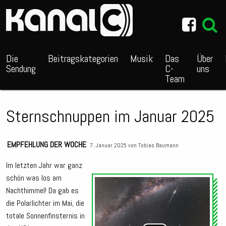
~_^/
Die
Beitragskategorien
Musik
Das
Über
Sendung
C-
uns
Team
Sternschnuppen im Januar 2025
EMPFEHLUNG DER WOCHE
7. Januar 2025 von
Tobias Baumann
Im letzten Jahr war ganz
schön was los am
Audio
Nachthimmel! Da gab es
Playe
die Polarlichter im Mai, die
totale Sonnenfinsternis in