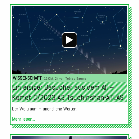
Audio-
Player
WISSENSCHAFT
12.Okt. 24 von
Tobias Baumann
Ein eisiger Besucher aus dem All –
Komet C/2023 A3 Tsuchinshan-ATLAS
Der Weltraum – unendliche Weiten.
Mehr lesen...