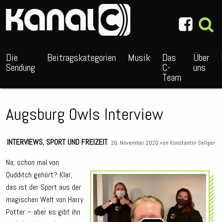
~_^/
Die
Beitragskategorien
Musik
Das
Über
Sendung
C-
uns
Team
Augsburg Owls Interview
INTERVIEWS
,
SPORT UND FREIZEIT
26. November 2020 von
Konstantin Seliger
Na, schon mal von
Qudditch gehört? Klar,
Audio
das ist der Sport aus der
Playe
magischen Welt von Harry
Potter – aber es gibt ihn