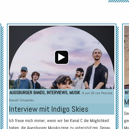
Audio-
Audio-
Player
Player
AUGSBURGER BANDS
,
INTERVIEWS
,
MUSIK
IN
8.Juli 26 von
Pascale
M
Dawah Tchuenteu
Interview mit Indigo Skies
De
Ich freue mich immer, wenn wir bei Kanal C die Möglichkeit
ge
haben, die Augsburger Musikszene zu unterstützen. Genau
Mu