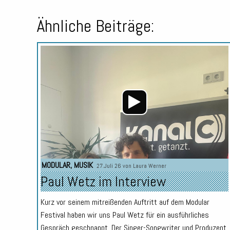
Ähnliche Beiträge:
MODULAR
,
MUSIK
27.Juli 26 von
Laura Werner
Paul Wetz im Interview
Kurz vor seinem mitreißenden Auftritt auf dem Modular
Festival haben wir uns Paul Wetz für ein ausführliches
Gespräch geschnappt. Der Singer-Songwriter und Produzent