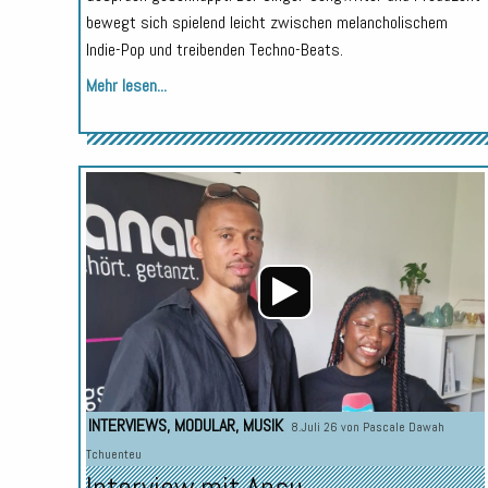
bewegt sich spielend leicht zwischen melancholischem
Indie-Pop und treibenden Techno-Beats.
Mehr lesen...
INTERVIEWS
,
MODULAR
,
MUSIK
8.Juli 26 von
Pascale Dawah
Tchuenteu
Interview mit Ansu