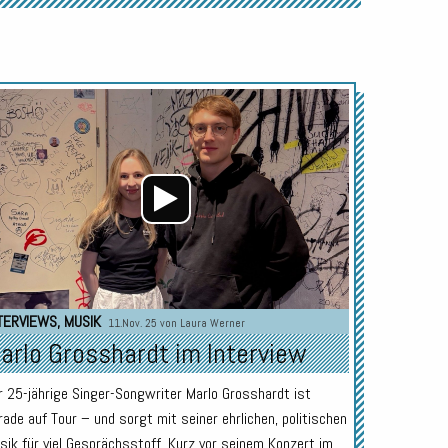
Audio-
Player
TERVIEWS
,
MUSIK
11.Nov. 25 von
Laura Werner
arlo Grosshardt im Interview
r 25-jährige Singer-Songwriter Marlo Grosshardt ist
rade auf Tour – und sorgt mit seiner ehrlichen, politischen
sik für viel Gesprächsstoff. Kurz vor seinem Konzert im