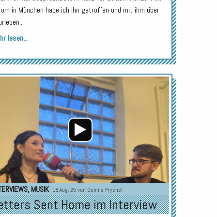
rom in München habe ich ihn getroffen und mit ihm über
rleben...
r lesen...
Audio-
Player
TERVIEWS
,
MUSIK
18.Aug. 25 von
Dennis Frychel
etters Sent Home im Interview