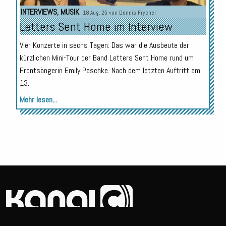
INTERVIEWS
,
MUSIK
18.Aug. 25 von
Dennis Frychel
Letters Sent Home im Interview
Vier Konzerte in sechs Tagen: Das war die Ausbeute der
kürzlichen Mini-Tour der Band Letters Sent Home rund um
Frontsängerin Emily Paschke. Nach dem letzten Auftritt am
13.
Mehr lesen...
© 2026
Erstellt von
Darko Jankovic.
Impressum
Datenschutz