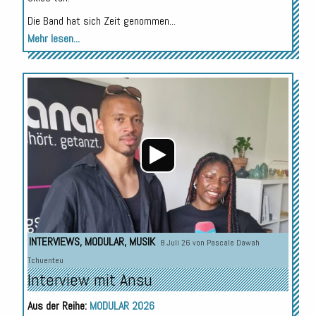
Die Band hat sich Zeit genommen...
Mehr lesen...
Audio-
Player
INTERVIEWS
,
MODULAR
,
MUSIK
8.Juli 26 von
Pascale Dawah
Tchuenteu
Interview mit Ansu
Aus der Reihe:
MODULAR 2026