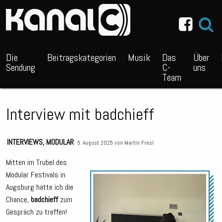
~_^/
Die
Beitragskategorien
Musik
Das
Über
Sendung
C-
uns
Team
Interview mit badchieff
INTERVIEWS
,
MODULAR
5. August 2025 von
Martin Fresl
Mitten im Trubel des
Modular Festivals in
Audio
Augsburg hatte ich die
Playe
Chance,
badchieff
zum
Gespräch zu treffen!