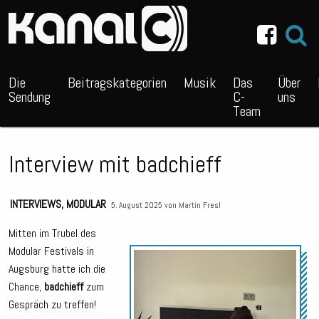
~_^/
Die
Beitragskategorien
Musik
Das
Über
Sendung
C-
uns
Team
Interview mit badchieff
INTERVIEWS
,
MODULAR
5. August 2025 von
Martin Fresl
Mitten im Trubel des
Modular Festivals in
Audio
Augsburg hatte ich die
Playe
Chance,
badchieff
zum
Gespräch zu treffen!